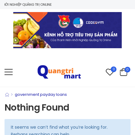
ỞI NGHIỆP QUẢNG TRỊ ONLINE
0
0
>
government payday loans
Nothing Found
It seems we can’t find what you’re looking for.
Perhaps searching can help.