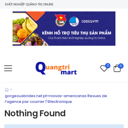
 KHỞI NGHIỆP QUẢNG TRỊ ONLINE
0
0
>
gorgeousbrides.net pt+noivas-americanas Revues de
l’agence par courrier Г©lectronique
Nothing Found