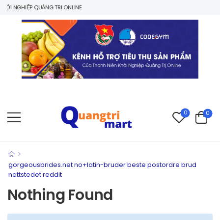
ỞI NGHIỆP QUẢNG TRỊ ONLINE
0
0
>
gorgeousbrides.net no+latin-bruder beste postordre brud
nettstedet reddit
Nothing Found