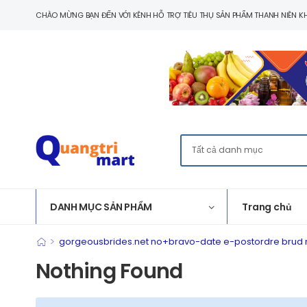
CHÀO MỪNG BẠN ĐẾN VỚI KÊNH HỖ TRỢ TIÊU THỤ SẢN PHẨM THANH NIÊN KH
DANH MỤC SẢN PHẨM
Trang chủ
>
gorgeousbrides.net no+bravo-date e-postordre brud 
Nothing Found