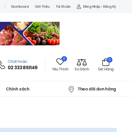
Đăng Nhập
/
Đăng Ký
Dashboard
Giới Thiệu
Tài Khoản
0
0
Chat Hoặc
:
02 333 851149
Yêu Thích
So Sánh
Giỏ Hàng
Theo dõi đơn hàng
Chính sách