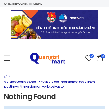
HỞI NGHIỆP QUẢNG TRỊ ONLINE
0
0
>
gorgeousbrides.net fi+kuubalaiset-morsiamet todellinen
postimyynti morsiamen verkkosivusto
Nothing Found