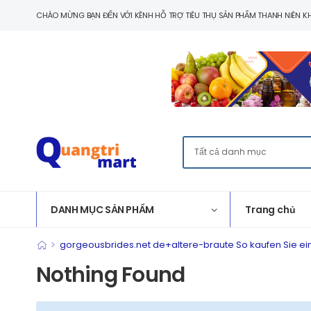
CHÀO MỪNG BẠN ĐẾN VỚI KÊNH HỖ TRỢ TIÊU THỤ SẢN PHẨM THANH NIÊN KH
DANH MỤC SẢN PHẨM
Trang chủ
>
gorgeousbrides.net de+altere-braute So kaufen Sie ein
Nothing Found