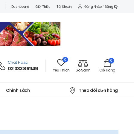
Đăng Nhập
/
Đăng Ký
Dashboard
Giới Thiệu
Tài Khoản
0
0
Chat Hoặc
:
02 333 851149
Yêu Thích
So Sánh
Giỏ Hàng
Theo dõi đơn hàng
Chính sách