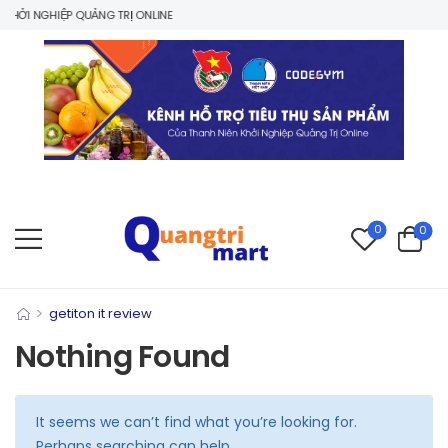
HỞI NGHIỆP QUẢNG TRỊ ONLINE
0
0
>
getiton it review
Nothing Found
It seems we can’t find what you’re looking for.
Perhaps searching can help.