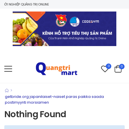
ỞI NGHIỆP QUẢNG TRỊ ONLINE
0
0
>
getbride.org japanilaiset-naiset paras paikka saada
postimyynti morsiamen
Nothing Found