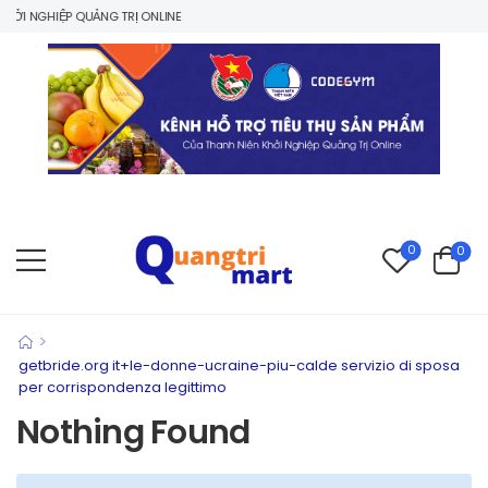
ỞI NGHIỆP QUẢNG TRỊ ONLINE
0
0
>
getbride.org it+le-donne-ucraine-piu-calde servizio di sposa
per corrispondenza legittimo
Nothing Found