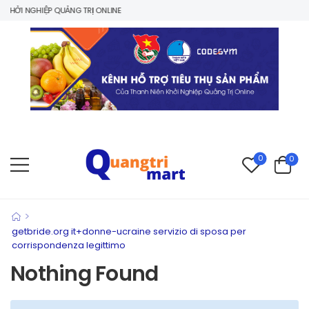
HỞI NGHIỆP QUẢNG TRỊ ONLINE
0
0
>
getbride.org it+donne-ucraine servizio di sposa per
corrispondenza legittimo
Nothing Found