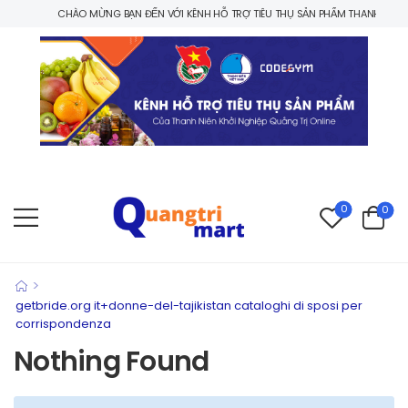
CHÀO MỪNG BẠN ĐẾN VỚI KÊNH HỖ TRỢ TIÊU THỤ SẢN PHẨM THANH NIÊN KH
0
0
>
getbride.org it+donne-del-tajikistan cataloghi di sposi per
corrispondenza
Nothing Found