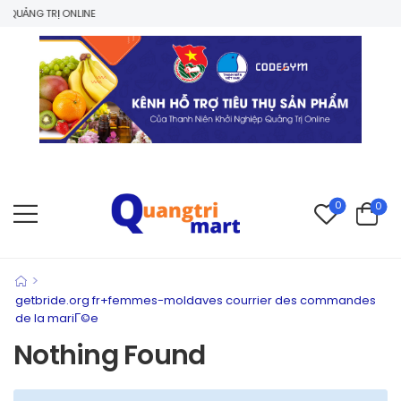
QUẢNG TRỊ ONLINE
0
0
>
getbride.org fr+femmes-moldaves courrier des commandes
de la mariГ©e
Nothing Found