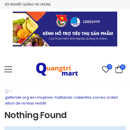
HỞI NGHIỆP QUẢNG TRỊ ONLINE
0
0
>
getbride.org es+mujeres-haitianas-calientes correo orden
sitios de novias reddit
Nothing Found