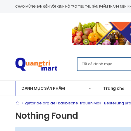
CHÀO MỪNG BẠN ĐẾN VỚI KÊNH HỖ TRỢ TIÊU THỤ SẢN PHẨM THANH NIÊN KH
DANH MỤC SẢN PHẨM
Trang chủ
>
getbride.org de+karibische-frauen Mail -Bestellung Bra
Nothing Found