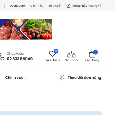
Đăng Nhập
/
Đăng Ký
Dashboard
Giới Thiệu
Tài Khoản
0
0
Chat Hoặc
:
02 333 851149
Yêu Thích
So Sánh
Giỏ Hàng
Theo dõi đơn hàng
Chính sách