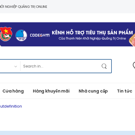
ỞI NGHIỆP QUẢNG TRỊ ONLINE
Cửa hàng
Hàng khuyến mãi
Nhà cung cấp
Tin tức
utdefinition