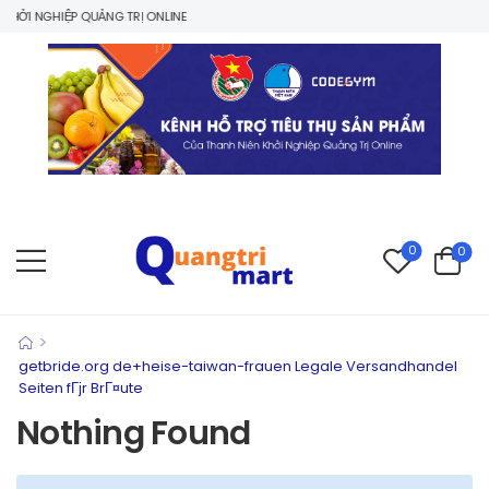
ỞI NGHIỆP QUẢNG TRỊ ONLINE
0
0
>
getbride.org de+heise-taiwan-frauen Legale Versandhandel
Seiten fГјr BrГ¤ute
Nothing Found