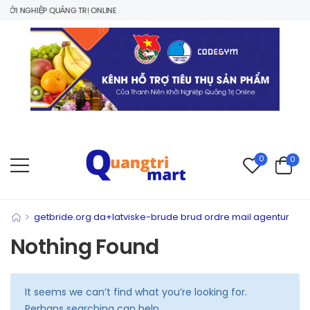
ỞI NGHIỆP QUẢNG TRỊ ONLINE
0
0
>
getbride.org da+latviske-brude brud ordre mail agentur
Nothing Found
It seems we can’t find what you’re looking for.
Perhaps searching can help.