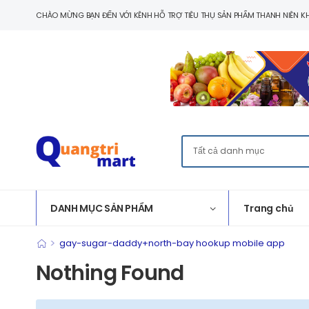
CHÀO MỪNG BẠN ĐẾN VỚI KÊNH HỖ TRỢ TIÊU THỤ SẢN PHẨM THANH NIÊN KH
DANH MỤC SẢN PHẨM
Trang chủ
>
gay-sugar-daddy+north-bay hookup mobile app
Nothing Found