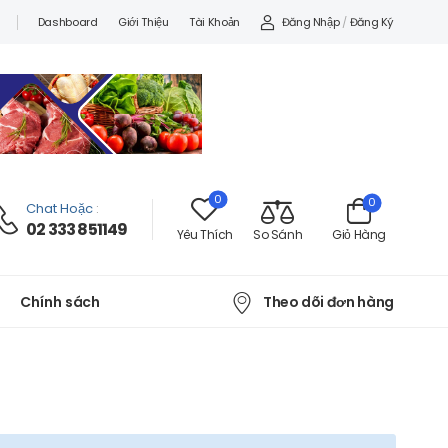
Đăng Nhập
/
Đăng Ký
Dashboard
Giới Thiệu
Tài Khoản
0
0
Chat Hoặc
:
02 333 851149
Yêu Thích
So Sánh
Giỏ Hàng
Theo dõi đơn hàng
Chính sách