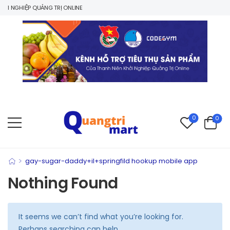
I NGHIỆP QUẢNG TRỊ ONLINE
0
0
>
gay-sugar-daddy+il+springfild hookup mobile app
Nothing Found
It seems we can’t find what you’re looking for.
Perhaps searching can help.