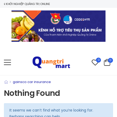
N KHỞI NGHIỆP QUẢNG TRỊ ONLINE
0
0
>
gainsco car insurance
Nothing Found
It seems we can’t find what you’re looking for.
Perhaps searching can help.