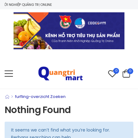
ỞI NGHIỆP QUẢNG TRỊ ONLINE
0
0
>
furfling-overzicht Zoeken
Nothing Found
It seems we can’t find what you’re looking for.
Perhaps searching can help.