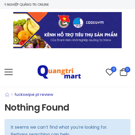
I NGHIỆP QUẢNG TRỊ ONLINE
0
0
>
fuckswipe pl review
Nothing Found
It seems we can’t find what you’re looking for.
Perhaps searching can help.