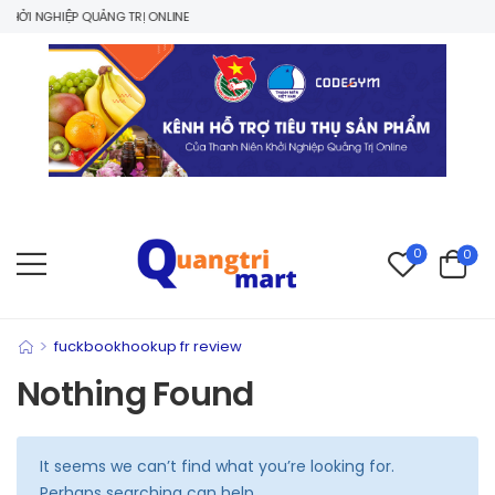
HỞI NGHIỆP QUẢNG TRỊ ONLINE
0
0
>
fuckbookhookup fr review
Nothing Found
It seems we can’t find what you’re looking for.
Perhaps searching can help.