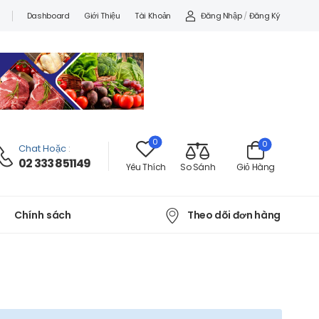
Đăng Nhập
/
Đăng Ký
Dashboard
Giới Thiệu
Tài Khoản
0
0
Chat Hoặc
:
02 333 851149
Yêu Thích
So Sánh
Giỏ Hàng
Theo dõi đơn hàng
Chính sách