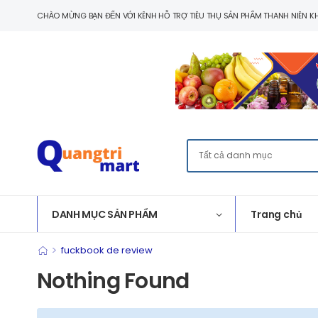
CHÀO MỪNG BẠN ĐẾN VỚI KÊNH HỖ TRỢ TIÊU THỤ SẢN PHẨM THANH NIÊN KH
DANH MỤC SẢN PHẨM
Trang chủ
>
fuckbook de review
Nothing Found