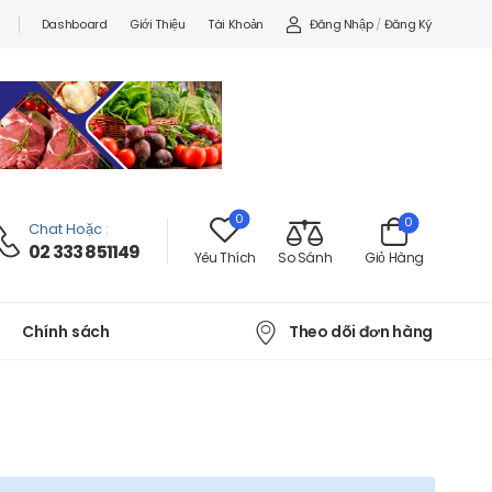
Đăng Nhập
/
Đăng Ký
Dashboard
Giới Thiệu
Tài Khoản
0
0
Chat Hoặc
:
02 333 851149
Yêu Thích
So Sánh
Giỏ Hàng
Theo dõi đơn hàng
Chính sách