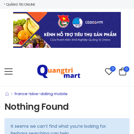
P QUẢNG TRỊ ONLINE
0
0
>
france-bbw-dating mobile
Nothing Found
It seems we can’t find what you’re looking for.
Perhaps searching can help.