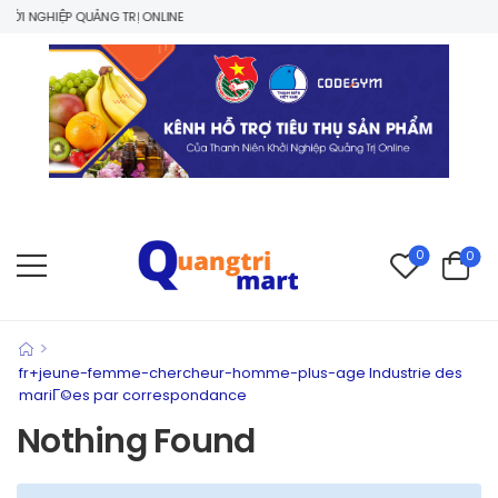
ỞI NGHIỆP QUẢNG TRỊ ONLINE
0
0
>
fr+jeune-femme-chercheur-homme-plus-age Industrie des
mariГ©es par correspondance
Nothing Found