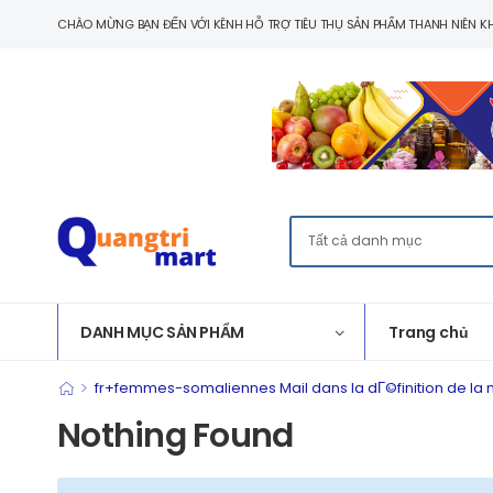
CHÀO MỪNG BẠN ĐẾN VỚI KÊNH HỖ TRỢ TIÊU THỤ SẢN PHẨM THANH NIÊN KH
DANH MỤC SẢN PHẨM
Trang chủ
>
fr+femmes-somaliennes Mail dans la dГ©finition de la
Nothing Found