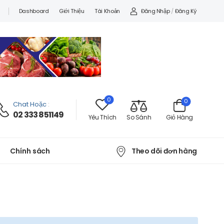
Đăng Nhập
/
Đăng Ký
Dashboard
Giới Thiệu
Tài Khoản
0
0
Chat Hoặc
:
02 333 851149
Yêu Thích
So Sánh
Giỏ Hàng
Theo dõi đơn hàng
Chính sách