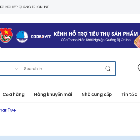
ỞI NGHIỆP QUẢNG TRỊ ONLINE
Cửa hàng
Hàng khuyến mãi
Nhà cung cấp
Tin tức
 mariГ©e