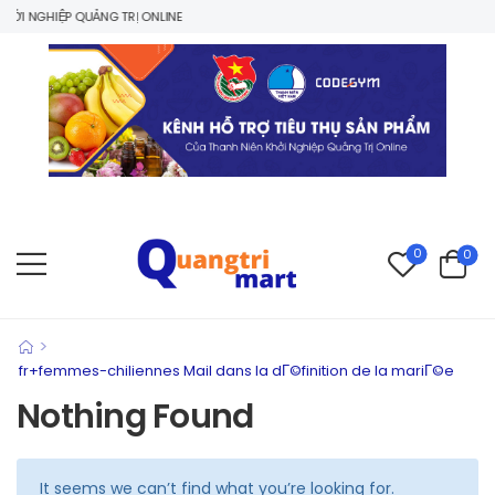
I NGHIỆP QUẢNG TRỊ ONLINE
0
0
>
fr+femmes-chiliennes Mail dans la dГ©finition de la mariГ©e
Nothing Found
It seems we can’t find what you’re looking for.