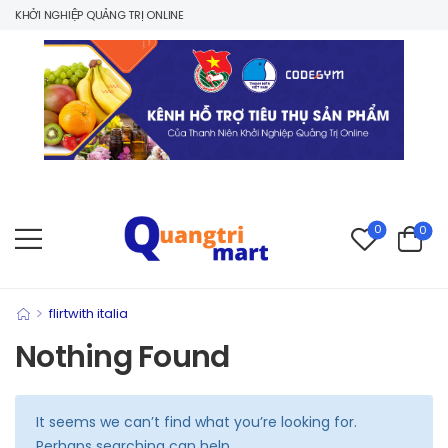
 KHỞI NGHIỆP QUẢNG TRỊ ONLINE
0
0
>
flirtwith italia
Nothing Found
It seems we can’t find what you’re looking for.
Perhaps searching can help.