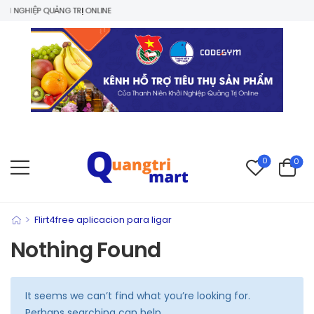
 NGHIỆP QUẢNG TRỊ ONLINE
0
0
>
Flirt4free aplicacion para ligar
Nothing Found
It seems we can’t find what you’re looking for.
Perhaps searching can help.