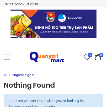
 NGHIỆP QUẢNG TRỊ ONLINE
0
0
>
flingster sign in
Nothing Found
It seems we can’t find what you’re looking for.
Perhaps searching can help.