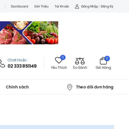
Đăng Nhập
/
Đăng Ký
Dashboard
Giới Thiệu
Tài Khoản
0
0
Chat Hoặc
:
02 333 851149
Yêu Thích
So Sánh
Giỏ Hàng
Theo dõi đơn hàng
Chính sách