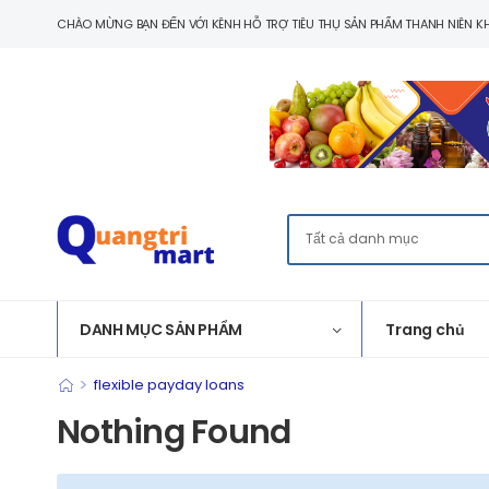
CHÀO MỪNG BẠN ĐẾN VỚI KÊNH HỖ TRỢ TIÊU THỤ SẢN PHẨM THANH NIÊN KH
DANH MỤC SẢN PHẨM
Trang chủ
>
flexible payday loans
Nothing Found