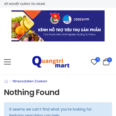
HỞI NGHIỆP QUẢNG TRỊ ONLINE
0
0
>
fitnessdaten Zoeken
Nothing Found
It seems we can’t find what you’re looking for.
Perhaps searching can help.