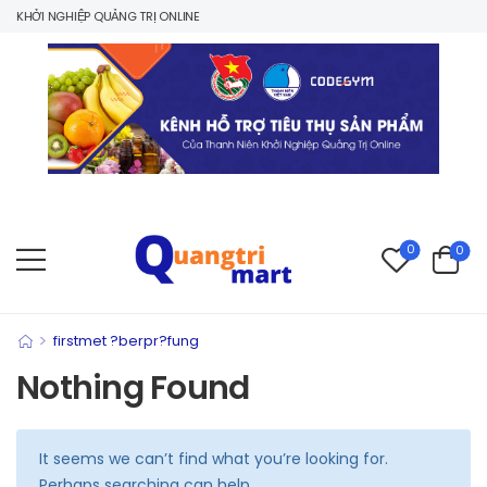
 KHỞI NGHIỆP QUẢNG TRỊ ONLINE
0
0
>
firstmet ?berpr?fung
Nothing Found
It seems we can’t find what you’re looking for.
Perhaps searching can help.