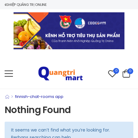
NGHIỆP QUẢNG TRỊ ONLINE
0
0
>
finnish-chat-rooms app
Nothing Found
It seems we can’t find what you’re looking for.
Perhaps searching can help.