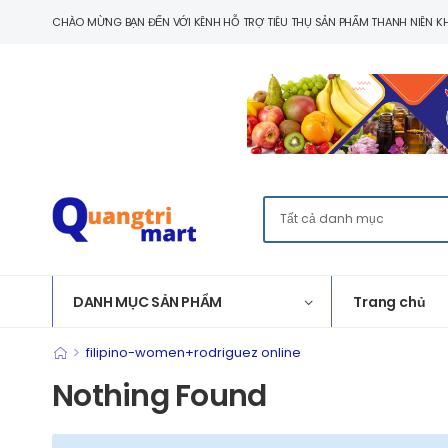
CHÀO MỪNG BẠN ĐẾN VỚI KÊNH HỖ TRỢ TIÊU THỤ SẢN PHẨM THANH NIÊN KH
DANH MỤC SẢN PHẨM
Trang chủ
>
filipino-women+rodriguez online
Nothing Found