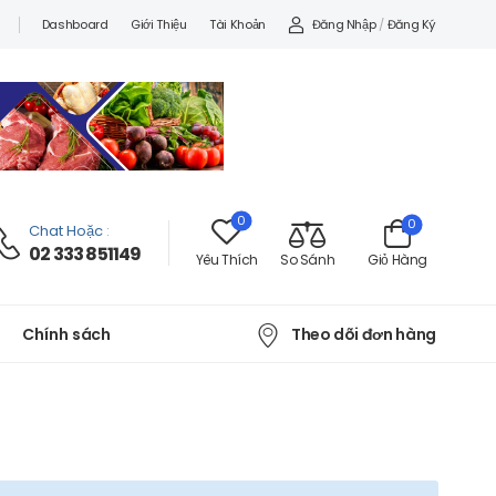
Đăng Nhập
/
Đăng Ký
Dashboard
Giới Thiệu
Tài Khoản
0
0
Chat Hoặc
:
02 333 851149
Yêu Thích
So Sánh
Giỏ Hàng
Theo dõi đơn hàng
Chính sách