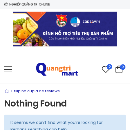
ỞI NGHIỆP QUẢNG TRỊ ONLINE
0
0
>
filipino cupid de reviews
Nothing Found
It seems we can’t find what you’re looking for.
Perhaps searching can help.