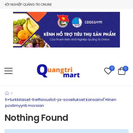
HỞI NGHIỆP QUẢNG TRỊ ONLINE
0
0
>
fi+turkkilaiset-treffisivustot-ja-sovellukset kansainvГ¤linen
postimyynti morsian
Nothing Found