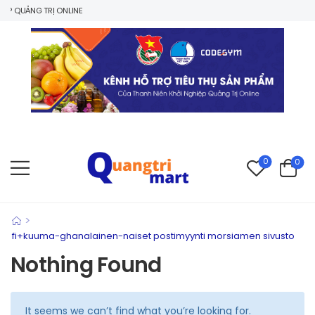
P QUẢNG TRỊ ONLINE
0
0
>
fi+kuuma-ghanalainen-naiset postimyynti morsiamen sivusto
Nothing Found
It seems we can’t find what you’re looking for.