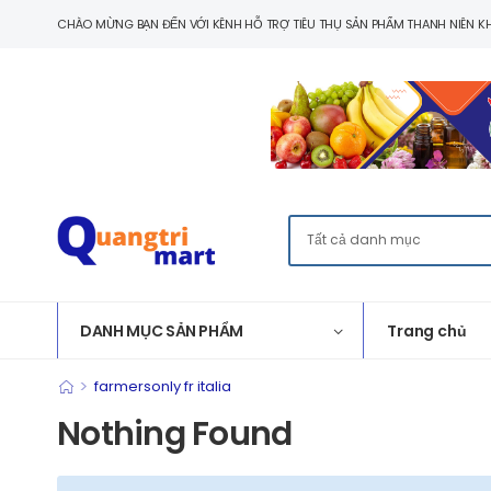
CHÀO MỪNG BẠN ĐẾN VỚI KÊNH HỖ TRỢ TIÊU THỤ SẢN PHẨM THANH NIÊN KH
DANH MỤC SẢN PHẨM
Trang chủ
>
farmersonly fr italia
Nothing Found