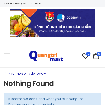
KHỞI NGHIỆP QUẢNG TRỊ ONLINE
0
0
>
farmersonly de review
Nothing Found
It seems we can’t find what you’re looking for.
Perhaps searching can help.