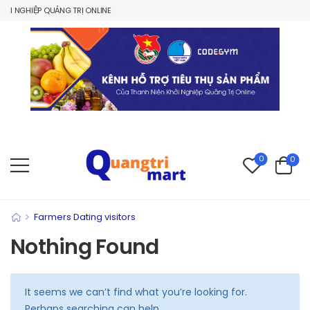
I NGHIỆP QUẢNG TRỊ ONLINE
0
0
>
Farmers Dating visitors
Nothing Found
It seems we can’t find what you’re looking for.
Perhaps searching can help.