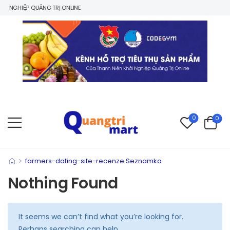
 NGHIỆP QUẢNG TRỊ ONLINE
0
0
>
farmers-dating-site-recenze Seznamka
Nothing Found
It seems we can’t find what you’re looking for.
Perhaps searching can help.