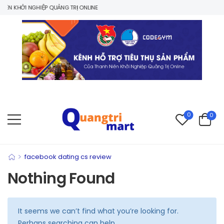
ÊN KHỞI NGHIỆP QUẢNG TRỊ ONLINE
0
0
>
facebook dating cs review
Nothing Found
It seems we can’t find what you’re looking for.
Perhaps searching can help.