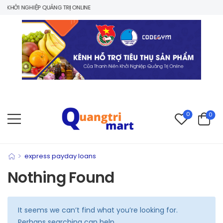
KHỞI NGHIỆP QUẢNG TRỊ ONLINE
0
0
>
express payday loans
Nothing Found
It seems we can’t find what you’re looking for.
Perhaps searching can help.