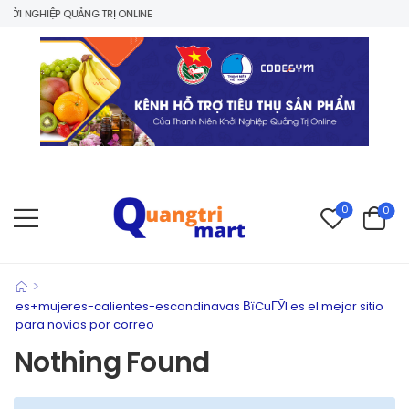
ỞI NGHIỆP QUẢNG TRỊ ONLINE
0
0
>
es+mujeres-calientes-escandinavas ВїCuГЎl es el mejor sitio
para novias por correo
Nothing Found