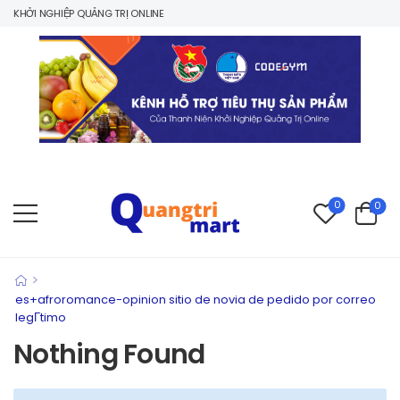
 KHỞI NGHIỆP QUẢNG TRỊ ONLINE
0
0
>
es+afroromance-opinion sitio de novia de pedido por correo
legГ­timo
Nothing Found