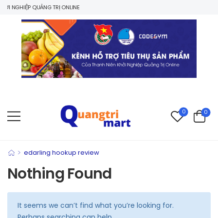
I NGHIỆP QUẢNG TRỊ ONLINE
0
0
>
edarling hookup review
Nothing Found
It seems we can’t find what you’re looking for.
Perhaps searching can help.