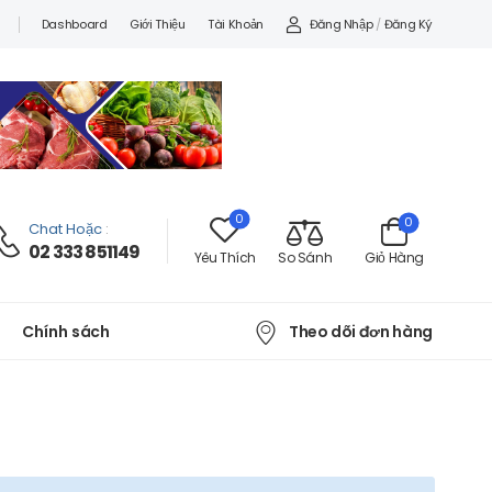
Đăng Nhập
/
Đăng Ký
Dashboard
Giới Thiệu
Tài Khoản
0
0
Chat Hoặc
:
02 333 851149
Yêu Thích
So Sánh
Giỏ Hàng
Theo dõi đơn hàng
Chính sách