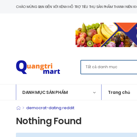
CHÀO MỪNG BẠN ĐẾN VỚI KÊNH HỖ TRỢ TIÊU THỤ SẢN PHẨM THANH NIÊN KH
DANH MỤC SẢN PHẨM
Trang chủ
>
democrat-dating reddit
Nothing Found