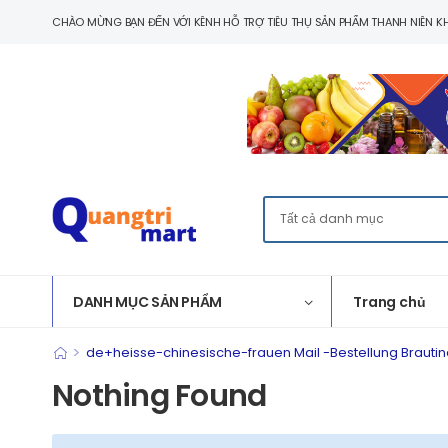
CHÀO MỪNG BẠN ĐẾN VỚI KÊNH HỖ TRỢ TIÊU THỤ SẢN PHẨM THANH NIÊN KH
DANH MỤC SẢN PHẨM
Trang chủ
>
de+heisse-chinesische-frauen Mail -Bestellung Brautin
Nothing Found