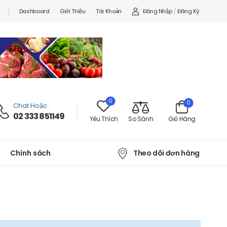
Đăng Nhập
/
Đăng Ký
Dashboard
Giới Thiệu
Tài Khoản
0
0
Chat Hoặc
:
02 333 851149
Yêu Thích
So Sánh
Giỏ Hàng
Theo dõi đơn hàng
Chính sách